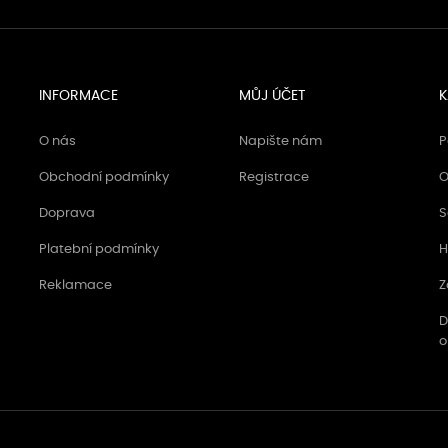
INFORMACE
MŮJ ÚČET
K
O nás
Napište nám
P
Obchodní podmínky
Registrace
O
Doprava
S
Platební podmínky
H
Reklamace
Z
D
o