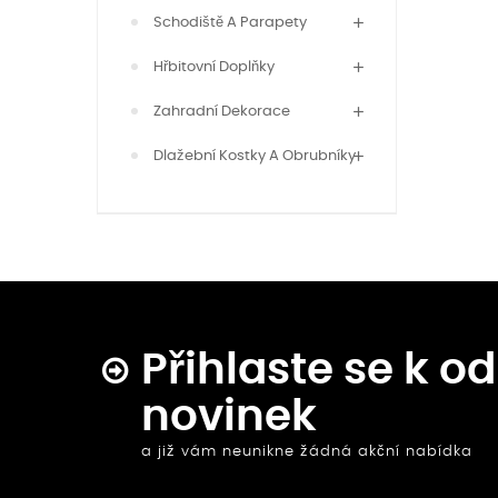
Schodiště A Parapety
Hřbitovní Doplňky
Zahradní Dekorace
Dlažební Kostky A Obrubníky
Přihlaste se k o
novinek
a již vám neunikne žádná akční nabídka