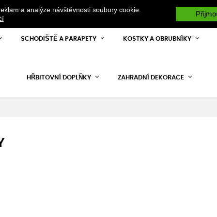
reklam a analýze návštěvnosti soubory cookie.
ŽE POTŘEBUJETE JAKOUKOLIV RADU VOLEJTE +420 731 528 328 RÁDI VÁ
Přijmo
cí
SCHODIŠTĚ A PARAPETY
KOSTKY A OBRUBNÍKY
HŘBITOVNÍ DOPLŇKY
ZAHRADNÍ DEKORACE
Y