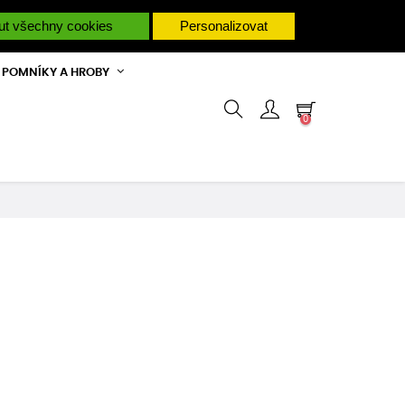
M PORADÍME.
ut všechny cookies
Personalizovat
POMNÍKY A HROBY
0