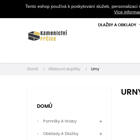
Tento eshop používá k poskytování služeb, personalizaci 
V PŘÍPADĚ 
Více informa
DLAŽBY A OBKLADY
Domů
Hřbitovní doplňky
Urny
URN
DOMŮ
Pomníky A Hroby
Obklady A Dlažby