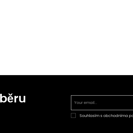
dběru
Souhlasím s obchodníma 