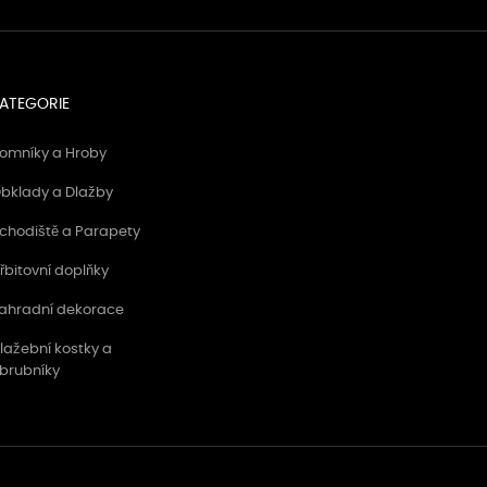
ATEGORIE
omníky a Hroby
bklady a Dlažby
chodiště a Parapety
řbitovní doplňky
ahradní dekorace
lažební kostky a
brubníky