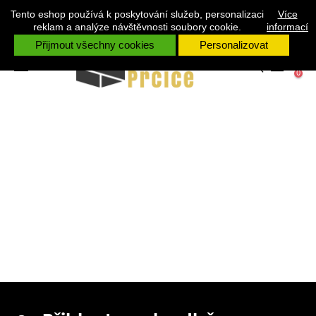
KAMENÉ DEKORACE
Tento eshop používá k poskytování služeb, personalizaci
V PŘÍPADĚ ŽE POTŘEBUJETE JAKOUKOLIV RADU VOLEJTE +420 731
Více
528 328 RÁDI VÁM PORADÍME.
reklam a analýze návštěvnosti soubory cookie.
informací
Přijmout všechny cookies
Personalizovat
Toggle
☰
0
navigation