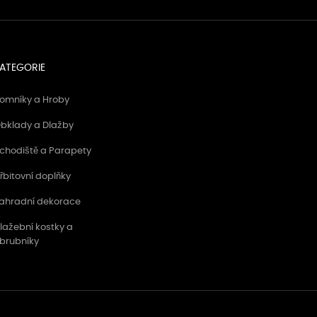
ATEGORIE
omníky a Hroby
bklady a Dlažby
chodiště a Parapety
řbitovní doplňky
ahradní dekorace
lažební kostky a
brubníky