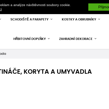
reklam a analýze návštěvnosti soubory cookie.
ŽE POTŘEBUJETE JAKOUKOLIV RADU VOLEJTE +420 731 528 328 RÁDI VÁ
Přijmo
cí
SCHODIŠTĚ A PARAPETY
KOSTKY A OBRUBNÍKY
HŘBITOVNÍ DOPLŇKY
ZAHRADNÍ DEKORACE
vadla
TINÁČE, KORYTA A UMYVADLA