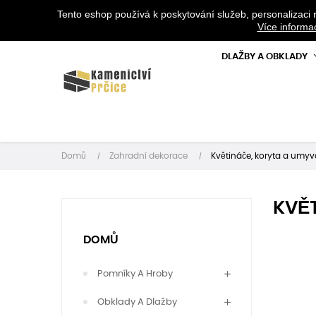
Tento eshop používá k poskytování služeb, personalizaci 
V PŘÍPADĚ 
Více informa
DLAŽBY A OBKLADY
Domů
Zahradní dekorace
Květináče, koryta a umy
KVĚ
DOMŮ
Pomníky A Hroby
Obklady A Dlažby