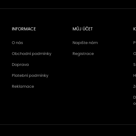
INFORMACE
MŮJ ÚČET
K
O nás
Napište nám
P
Obchodní podmínky
Registrace
O
Doprava
S
Platební podmínky
H
Reklamace
Z
D
o