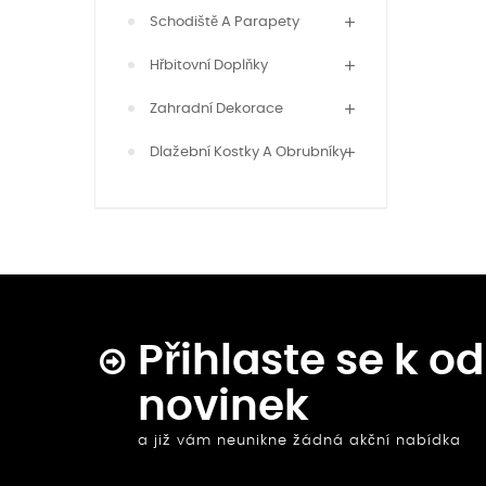
Schodiště A Parapety
Hřbitovní Doplňky
Zahradní Dekorace
Dlažební Kostky A Obrubníky
Přihlaste se k o
novinek
a již vám neunikne žádná akční nabídka