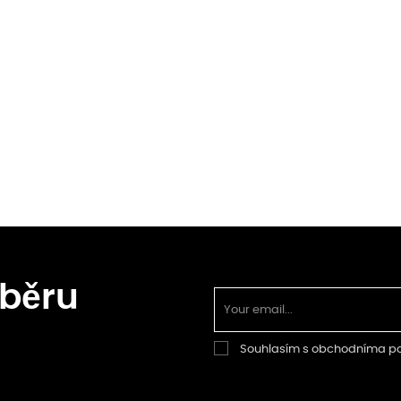
dběru
Souhlasím s obchodníma 