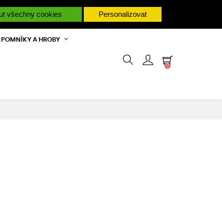
M PORADÍME.
ut všechny cookies
Personalizovat
POMNÍKY A HROBY
0