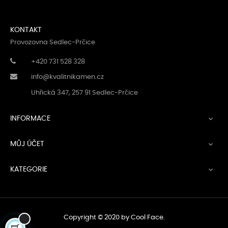
KONTAKT
Provozovna Sedlec-Prčice
+420 731 528 328
info@kvalitnikamen.cz
Uhřická 347, 257 91 Sedlec-Prčice
INFORMACE

MŮJ ÚČET

KATEGORIE

Copyright © 2020 by
Cool Face
.