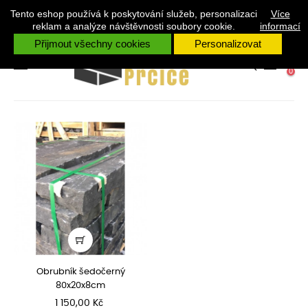
OBRUBNÍKY
Tento eshop používá k poskytování služeb, personalizaci
V PŘÍPADĚ ŽE POTŘEBUJETE JAKOUKOLIV RADU VOLEJTE +420 731
Více
528 328 RÁDI VÁM PORADÍME.
reklam a analýze návštěvnosti soubory cookie.
informací
Přijmout všechny cookies
Personalizovat

Důležitost
Toggle
☰
0
navigation
Zobrazení 1-1 z 1 položek
Obrubník šedočerný
80x20x8cm
Cena
1 150,00 Kč