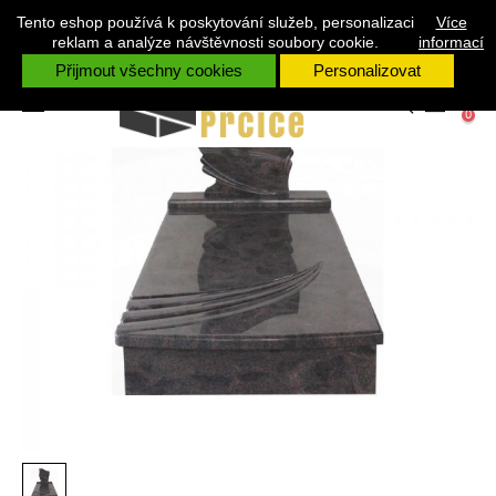
Tento eshop používá k poskytování služeb, personalizaci
V PŘÍPADĚ ŽE POTŘEBUJETE JAKOUKOLIV RADU VOLEJTE +420 731
Více
528 328 RÁDI VÁM PORADÍME.
reklam a analýze návštěvnosti soubory cookie.
informací
Přijmout všechny cookies
Personalizovat
Toggle
☰
0
navigation